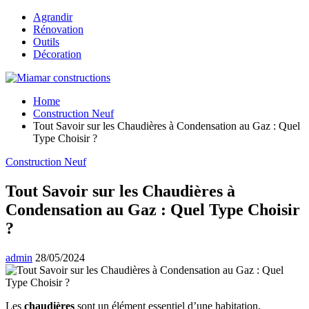
Skip
Skip
Primary
Agrandir
to
to
Menu
Rénovation
navigation
content
Outils
Décoration
Miamar constructions
Home
Construction Neuf
Tout Savoir sur les Chaudières à Condensation au Gaz : Quel
Type Choisir ?
Construction Neuf
Tout Savoir sur les Chaudières à
Condensation au Gaz : Quel Type Choisir
?
admin
28/05/2024
Les
chaudières
sont un élément essentiel d’une habitation,